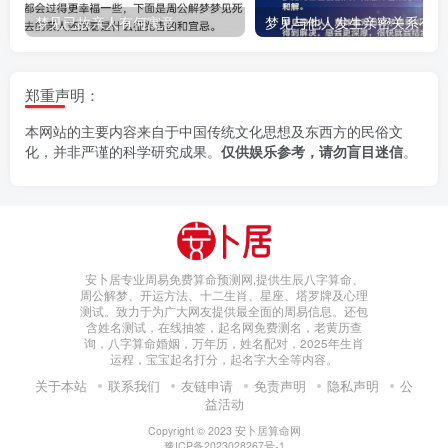
梦见已故亲人有何寓意
梦
郑重声明：
本网站的主要内容来自于中国传统文化思想及东西方的民俗文
化，并非严谨的科学研究成果。
仅供娱乐参考，请勿盲目迷信
。
安卜居专业周易免费算命预测网,提供生辰八字算命、
周公解梦、开运方法、十二生肖、星座、塔罗牌及心理
测试。致力于为广大网友提供最全面的周易信息。还包
含姓名测试，在线抽签，起名网免费测名，老黄历查
询，八字算命婚姻，万年历，姓名配对，2025年生肖
运程，宝宝起名打分，起名字大全等内容。
关于本站
联系我们
友链申请
免责声明
隐私声明
公
益活动
Copyright © 2023
安卜居算命网
豫ICP备2023028267号-1