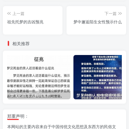
上一篇
下一篇
祖先托梦的吉凶预兆
梦中邂逅陌生女性预示什么
相关推荐
梦见已故亲人有何寓意
梦
郑重声明：
本网站的主要内容来自于中国传统文化思想及东西方的民俗文