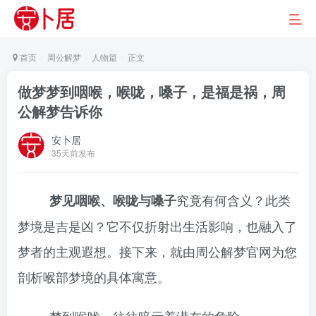
首页
周公解梦
人物篇
正文
做梦梦到咽喉，喉咙，嗓子，是福是祸，周
公解梦告诉你
安卜居
35天前发布
究竟有何含义？此类
梦见咽喉、喉咙与嗓子
梦境是吉是凶？它不仅折射出生活影响，也融入了
梦者的主观遐想。接下来，就由周公解梦官网为您
剖析喉部梦境的具体寓意。