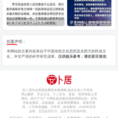
梦见已故亲人有何寓意
梦
郑重声明：
本网站的主要内容来自于中国传统文化思想及东西方的民俗文
化，并非严谨的科学研究成果。
仅供娱乐参考，请勿盲目迷信
。
安卜居专业周易免费算命预测网,提供生辰八字算命、
周公解梦、开运方法、十二生肖、星座、塔罗牌及心理
测试。致力于为广大网友提供最全面的周易信息。还包
含姓名测试，在线抽签，起名网免费测名，老黄历查
询，八字算命婚姻，万年历，姓名配对，2025年生肖
运程，宝宝起名打分，起名字大全等内容。
关于本站
联系我们
友链申请
免责声明
隐私声明
公