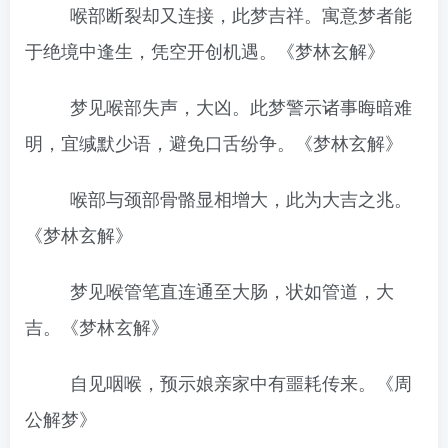
喉部断裂却又连接，此梦吉祥。寓意梦者能
于绝境中逢生，凭空开创机遇。《梦林玄解》
梦见喉部失声，大凶。此梦警示诸事晦暗难
明，宜缄默少语，避免口舌纷争。《梦林玄解》
喉部与颈部骨骼显相增大，此为大吉之兆。
《梦林玄解》
梦见喉管笔直连通至大肠，状如管道，大
吉。《梦林玄解》
自见咽喉，预示娘亲家中有噩耗传来。《周
公解梦》