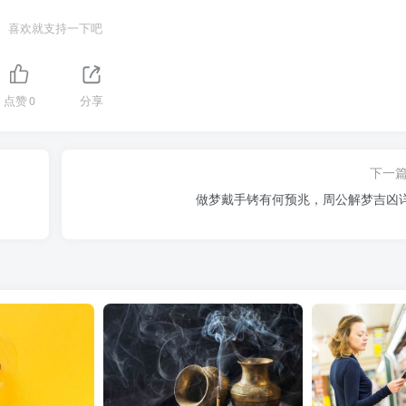
喜欢就支持一下吧
点赞
0
分享
下一
做梦戴手铐有何预兆，周公解梦吉凶