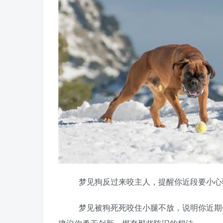
梦见狗反过来咬主人，提醒你近段要小心骗
梦见被狗死死咬住小腿不放，说明你近期会