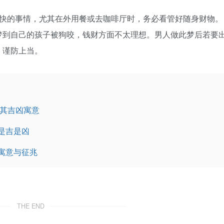
的事情，尤其在外用餐或去咖啡厅时，务必看管好随身财物。
梦到自己的孩子被狗咬，钱财方面不太理想。男人做此梦后若要
，谨防上当。
析其吉凶寓意
是吉是凶
寓意与征兆
THE END