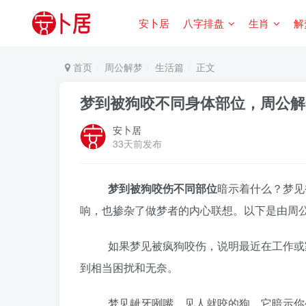
安卜居
八字排盘
生肖
解
首页
周公解梦
生活篇
正文
梦到被狗咬不同身体部位，周公解
安卜居
33天前发布
梦到被狗咬伤不同部位
暗示着什么？梦见
响，也掺杂了做梦者的内心联想。以下是由周
如果梦见被疯狗咬伤，说明最近在工作或家
到相当困扰和无奈。
梦见龇牙咧嘴、见人就咬的狗，它暗示你生