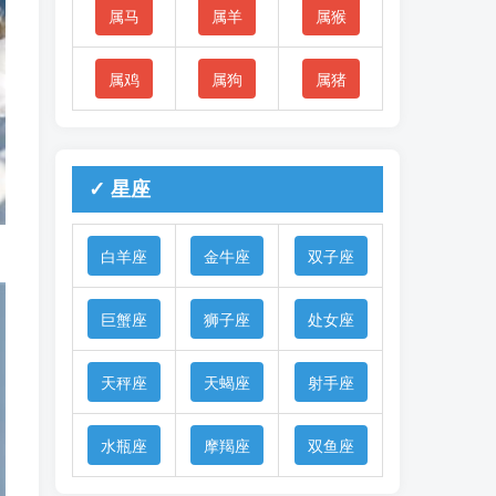
属马
属羊
属猴
属鸡
属狗
属猪
✓ 星座
白羊座
金牛座
双子座
巨蟹座
狮子座
处女座
天秤座
天蝎座
射手座
水瓶座
摩羯座
双鱼座