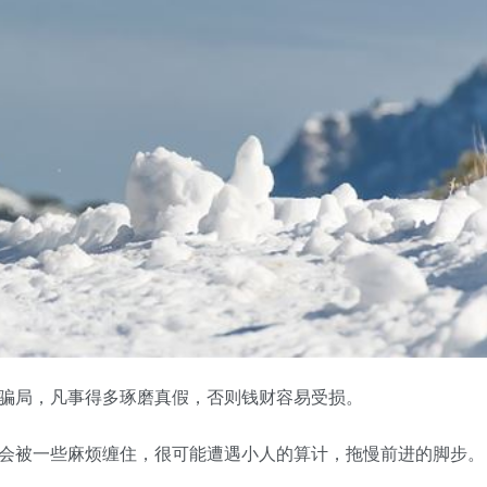
局，凡事得多琢磨真假，否则钱财容易受损。
被一些麻烦缠住，很可能遭遇小人的算计，拖慢前进的脚步。