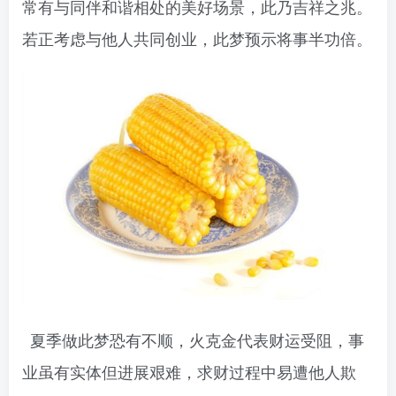
常有与同伴和谐相处的美好场景，此乃吉祥之兆。
若正考虑与他人共同创业，此梦预示将事半功倍。
夏季做此梦恐有不顺，火克金代表财运受阻，事
业虽有实体但进展艰难，求财过程中易遭他人欺