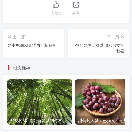
点赞
0
分享
上一篇
下一篇
梦中见满园青涩西红柿解析
孕期梦境：红薯预示男女的
秘密
相关推荐
梦见竹林_周公解梦梦到竹林是什么意思_做梦梦见竹林好不好
甜葡萄入梦：已婚女性运势解