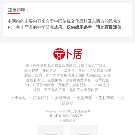
郑重声明：
本网站的主要内容来自于中国传统文化思想及东西方的民俗文
化，并非严谨的科学研究成果。
仅供娱乐参考，请勿盲目迷信
。
安卜居专业周易免费算命预测网,提供生辰八字算命、
周公解梦、开运方法、十二生肖、星座、塔罗牌及心理
测试。致力于为广大网友提供最全面的周易信息。还包
含姓名测试，在线抽签，起名网免费测名，老黄历查
询，八字算命婚姻，万年历，姓名配对，2025年生肖
运程，宝宝起名打分，起名字大全等内容。
关于本站
联系我们
友链申请
免责声明
隐私声明
公
益活动
Copyright © 2023
安卜居算命网
豫ICP备2023028267号-1
© 版权所有