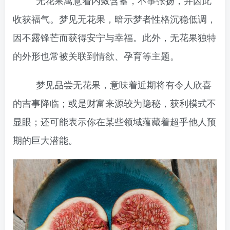
无花果寓意着内敛含蓄，不事张扬，并因此
收获福气。梦见无花果，暗示梦者性格沉稳低调，
因不露锋芒而获得安宁与幸福。此外，无花果独特
的外形也常被关联到情欲、孕育等主题。
梦见品尝无花果，意味着近期将有令人欣喜
的吉事降临；或是财富来源较为隐秘，获利模式不
显眼；还可能表示你在某些领域蕴藏着超乎他人预
期的巨大潜能。