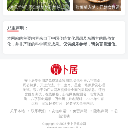
梦见竹林_周公解梦梦到竹林是什么意思_做梦梦见竹林好不好
甜葡萄入梦：已婚女性运势解
郑重声明：
本网站的主要内容来自于中国传统文化思想及东西方的民俗文
化，并非严谨的科学研究成果。
仅供娱乐参考，请勿盲目迷信
。
安卜居专业周易免费算命预测网,提供生辰八字算命、
周公解梦、开运方法、十二生肖、星座、塔罗牌及心理
测试。致力于为广大网友提供最全面的周易信息。还包
含姓名测试，在线抽签，起名网免费测名，老黄历查
询，八字算命婚姻，万年历，姓名配对，2025年生肖
运程，宝宝起名打分，起名字大全等内容。
关于本站
联系我们
友链申请
免责声明
隐私声明
公
益活动
Copyright © 2023
安卜居算命网
豫ICP备2023028267号-1