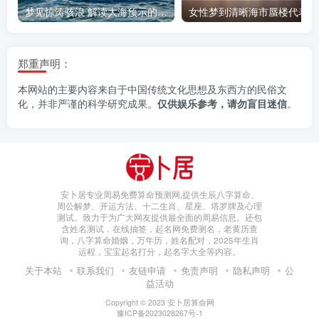
梦见惊涛骇浪 解读大海预示的人生变故
女
郑重声明：
本网站的主要内容来自于中国传统文化思想及东西方的民俗文
化，并非严谨的科学研究成果。
仅供娱乐参考，请勿盲目迷信
。
安卜居专业周易免费算命预测网,提供生辰八字算命、
周公解梦、开运方法、十二生肖、星座、塔罗牌及心理
测试。致力于为广大网友提供最全面的周易信息。还包
含姓名测试，在线抽签，起名网免费测名，老黄历查
询，八字算命婚姻，万年历，姓名配对，2025年生肖
运程，宝宝起名打分，起名字大全等内容。
关于本站
联系我们
友链申请
免责声明
隐私声明
公
益活动
Copyright © 2023
安卜居算命网
豫ICP备2023028267号-1