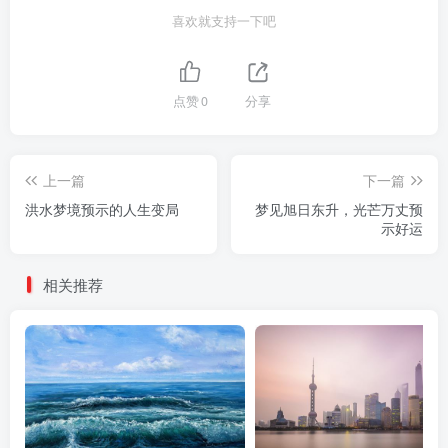
喜欢就支持一下吧
点赞
0
分享
上一篇
下一篇
洪水梦境预示的人生变局
梦见旭日东升，光芒万丈预
示好运
相关推荐