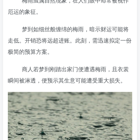
梅雨虽属自然现象，在人们眼中却常被视作
厄运的象征。
梦到如细丝般缠绵的梅雨，暗示财运可能将
走低。开销恐将远超进账。此刻，需迅速拟定一份
极简的预算方案。
商人若梦到刚踏出家门便遭遇梅雨，且衣裳
瞬间被淋透，便预示其生意可能遭受重大损失。