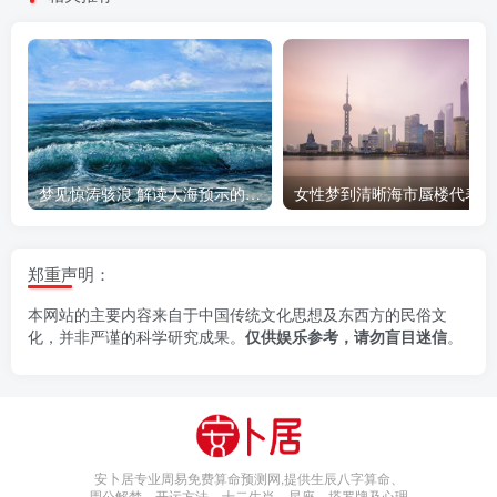
梦见惊涛骇浪 解读大海预示的人生变故
女
郑重声明：
本网站的主要内容来自于中国传统文化思想及东西方的民俗文
化，并非严谨的科学研究成果。
仅供娱乐参考，请勿盲目迷信
。
安卜居专业周易免费算命预测网,提供生辰八字算命、
周公解梦、开运方法、十二生肖、星座、塔罗牌及心理