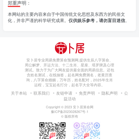
郑重声明：
本网站的主要内容来自于中国传统文化思想及东西方的民俗文
化，并非严谨的科学研究成果。
仅供娱乐参考，请勿盲目迷信
。
安卜居专业周易免费算命预测网,提供生辰八字算命、
周公解梦、开运方法、十二生肖、星座、塔罗牌及心理
测试。致力于为广大网友提供最全面的周易信息。还包
含姓名测试，在线抽签，起名网免费测名，老黄历查
询，八字算命婚姻，万年历，姓名配对，2025年生肖
运程，宝宝起名打分，起名字大全等内容。
关于本站
联系我们
友链申请
免责声明
隐私声明
公
益活动
Copyright © 2023
安卜居算命网
豫ICP备2023028267号-1
© 版权所有