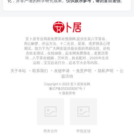
化，并非严谨的科学研究成果。
仅供娱乐参考，请勿盲目迷信
。
安卜居专业周易免费算命预测网,提供生辰八字算命、
周公解梦、开运方法、十二生肖、星座、塔罗牌及心理
测试。致力于为广大网友提供最全面的周易信息。还包
含姓名测试，在线抽签，起名网免费测名，老黄历查
询，八字算命婚姻，万年历，姓名配对，2025年生肖
运程，宝宝起名打分，起名字大全等内容。
关于本站
联系我们
友链申请
免责声明
隐私声明
公
益活动
Copyright © 2023
安卜居算命网
豫ICP备2023028267号-1
© 版权所有
商务合作
举报反馈