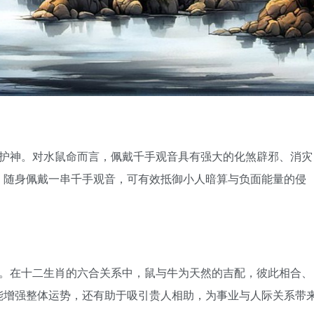
护神。对水鼠命而言，佩戴千手观音具有强大的化煞辟邪、消灾
，随身佩戴一串千手观音，可有效抵御小人暗算与负面能量的侵
。在十二生肖的六合关系中，鼠与牛为天然的吉配，彼此相合、
能增强整体运势，还有助于吸引贵人相助，为事业与人际关系带