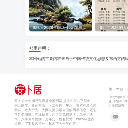
属鼠人2026年职场变动 跳槽吉凶解析
1984年属鼠的
郑重声明：
本网站的主要内容来自于中国传统文化思想及东西方的
关于本站
Copyright © 
安卜居专业周易免费算命预测网,提供生辰八字算命、
豫ICP备20230
周公解梦、开运方法、十二生肖、星座、塔罗牌及心理
© 版权所有
测试。致力于为广大网友提供最全面的周易信息。还包
含姓名测试，在线抽签，起名网免费测名，老黄历查
询，八字算命婚姻，万年历，姓名配对，2025年生肖
运程，宝宝起名打分，起名字大全等内容。