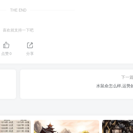
THE END
喜欢就支持一下吧
点赞
0
分享
下一
水鼠命怎么样,运势