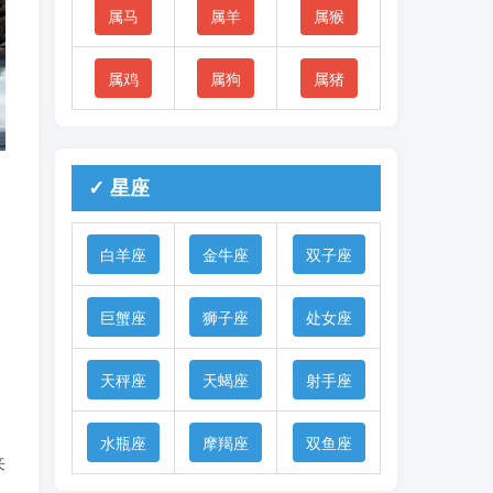
属马
属羊
属猴
属鸡
属狗
属猪
✓ 星座
白羊座
金牛座
双子座
巨蟹座
狮子座
处女座
天秤座
天蝎座
射手座
水瓶座
摩羯座
双鱼座
来