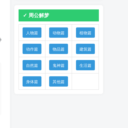
✓ 周公解梦
人物篇
动物篇
植物篇
种
动作篇
物品篇
建筑篇
自然篇
鬼神篇
生活篇
身体篇
其他篇