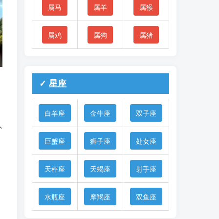
属马
属羊
属猴
属鸡
属狗
属猪
✓ 星座
白羊座
金牛座
双子座
人
巨蟹座
狮子座
处女座
天秤座
天蝎座
射手座
水瓶座
摩羯座
双鱼座