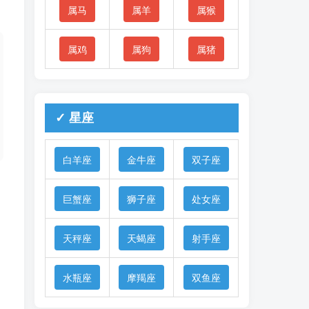
属马
属羊
属猴
属鸡
属狗
属猪
✓ 星座
白羊座
金牛座
双子座
巨蟹座
狮子座
处女座
天秤座
天蝎座
射手座
水瓶座
摩羯座
双鱼座