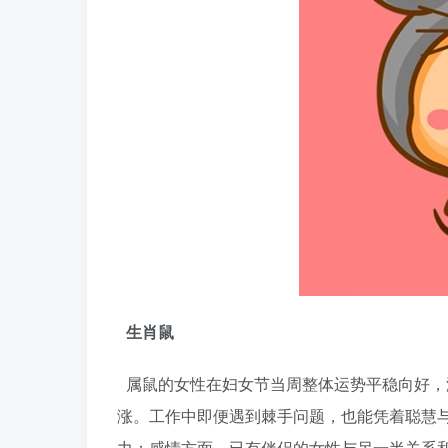
生肖鼠
属鼠的女性在妇女节当周整体运势平稳向好，
涨。工作中即便遇到棘手问题，也能凭着聪慧
力；感情方面，已有伴侣的女性与另一半关系