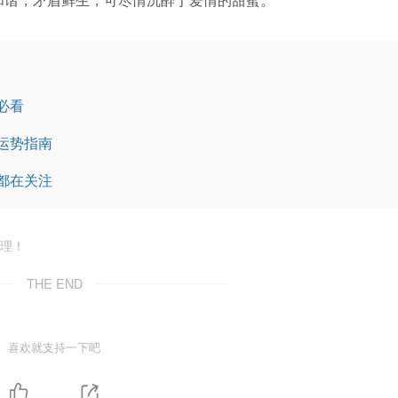
必看
运势指南
都在关注
处理！
THE END
喜欢就支持一下吧