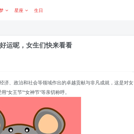
梦
星座
生日
好运呢，女生们快来看看
经济、政治和社会等领域作出的卓越贡献与非凡成就，这是对女
“女王节”“女神节”等亲切称呼。