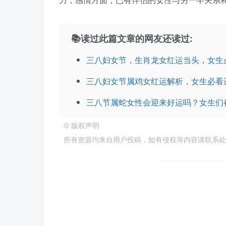
📚读过此篇文章的网友还读过:
三八妇女节，生肖龙女红运当头，女生
三八妇女节属鸡女红运解析，女生必看
三八节属蛇女性会迎来好运吗？女生们
©
版权声明
所有资源均来自用户投稿，如有侵权等内容请联系