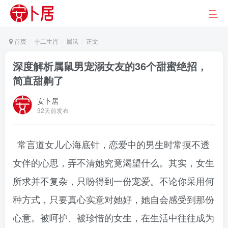
首页
十二生肖
属鼠
正文
深度解析属鼠男宠溺女友的36个甜蜜绝招，
简直甜齁了
安卜居
32天前发布
常言道女儿心海底针，恋爱中的男生时常摸不透
女伴的心思，弄不清她究竟渴望什么。其实，女生
所求并不复杂，只盼得到一份宠爱。不论你采用何
种方式，只要真心实意对她好，她自会感受到那份
心意。被呵护、被珍惜的女生，在生活中往往成为