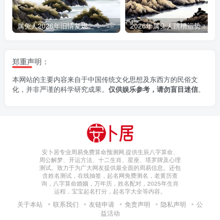
属兔人2026年旧情复燃
郑重声明：
本网站的主要内容来自于中国传统文化思想及东西方的民俗文
化，并非严谨的科学研究成果。
仅供娱乐参考，请勿盲目迷信
。
安卜居专业周易免费算命预测网,提供生辰八字算命、
周公解梦、开运方法、十二生肖、星座、塔罗牌及心理
测试。致力于为广大网友提供最全面的周易信息。还包
含姓名测试，在线抽签，起名网免费测名，老黄历查
询，八字算命婚姻，万年历，姓名配对，2025年生肖
运程，宝宝起名打分，起名字大全等内容。
关于本站
联系我们
友链申请
免责声明
隐私声明
公
益活动