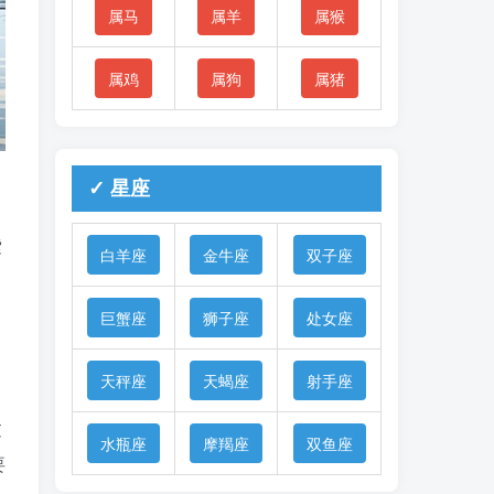
属马
属羊
属猴
属鸡
属狗
属猪
✓ 星座
索
白羊座
金牛座
双子座
巨蟹座
狮子座
处女座
天秤座
天蝎座
射手座
过
水瓶座
摩羯座
双鱼座
要