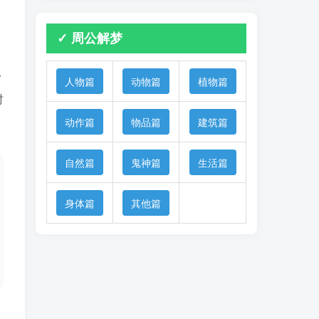
✓ 周公解梦
身
人物篇
动物篇
植物篇
时
动作篇
物品篇
建筑篇
自然篇
鬼神篇
生活篇
身体篇
其他篇