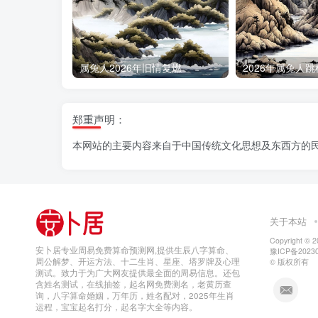
属兔人2026年旧情复燃
郑重声明：
本网站的主要内容来自于中国传统文化思想及东西方的
关于本站
Copyright © 
安卜居专业周易免费算命预测网,提供生辰八字算命、
豫ICP备20230
周公解梦、开运方法、十二生肖、星座、塔罗牌及心理
© 版权所有
测试。致力于为广大网友提供最全面的周易信息。还包
含姓名测试，在线抽签，起名网免费测名，老黄历查
询，八字算命婚姻，万年历，姓名配对，2025年生肖
运程，宝宝起名打分，起名字大全等内容。