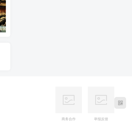
2026年属兔人需警惕的三大不顺月份，提前避开全年低谷
属兔与属猴相配吗？
属兔与属龙
商务合作
举报反馈