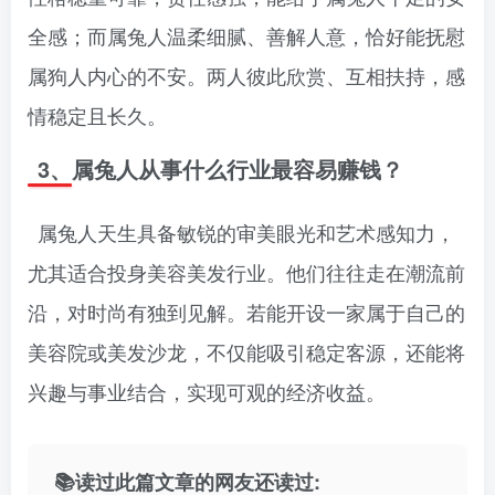
全感；而属兔人温柔细腻、善解人意，恰好能抚慰
属狗人内心的不安。两人彼此欣赏、互相扶持，感
情稳定且长久。
3、属兔人从事什么行业最容易赚钱？
属兔人天生具备敏锐的审美眼光和艺术感知力，
尤其适合投身美容美发行业。他们往往走在潮流前
沿，对时尚有独到见解。若能开设一家属于自己的
美容院或美发沙龙，不仅能吸引稳定客源，还能将
兴趣与事业结合，实现可观的经济收益。
📚读过此篇文章的网友还读过: