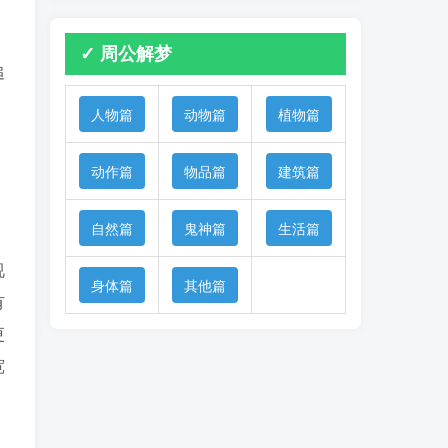
✓ 周公解梦
追
人物篇
动物篇
植物篇
动作篇
物品篇
建筑篇
自然篇
鬼神篇
生活篇
视
身体篇
其他篇
有
更
宽