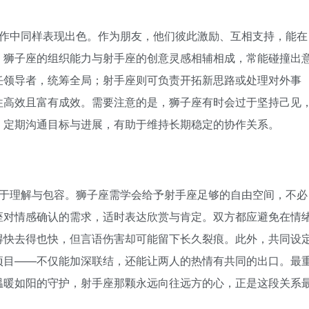
作中同样表现出色。作为朋友，他们彼此激励、互相支持，能在
。狮子座的组织能力与射手座的创意灵感相辅相成，常能碰撞出
任领导者，统筹全局；射手座则可负责开拓新思路或处理对外事
往高效且富有成效。需要注意的是，狮子座有时会过于坚持己见
，定期沟通目标与进展，有助于维持长期稳定的协作关系。
于理解与包容。狮子座需学会给予射手座足够的自由空间，不必
座对情感确认的需求，适时表达欣赏与肯定。双方都应避免在情
得快去得也快，但言语伤害却可能留下长久裂痕。此外，共同设
项目——不仅能加深联结，还能让两人的热情有共同的出口。最
温暖如阳的守护，射手座那颗永远向往远方的心，正是这段关系