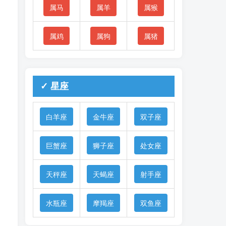
属马
属羊
属猴
属鸡
属狗
属猪
✓ 星座
白羊座
金牛座
双子座
巨蟹座
狮子座
处女座
天秤座
天蝎座
射手座
水瓶座
摩羯座
双鱼座