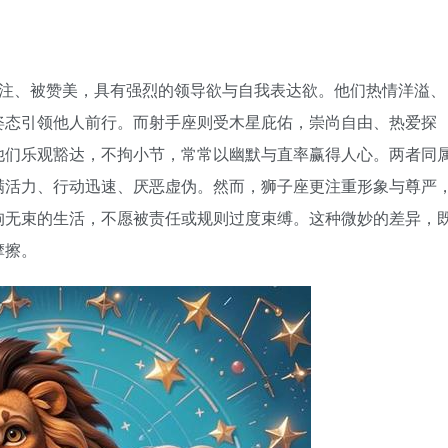
注、被赞美，具有强烈的领导欲与自我表达欲。他们热情洋溢、
姿态引领他人前行。而射手座则受木星庇佑，崇尚自由、热爱探
他们乐观豁达，不拘小节，常常以幽默与直率赢得人心。两者同
满活力、行动迅速、厌恶虚伪。然而，狮子座更注重形象与尊严
拘无束的生活，不愿被责任或规则过度束缚。这种微妙的差异，
摩擦。