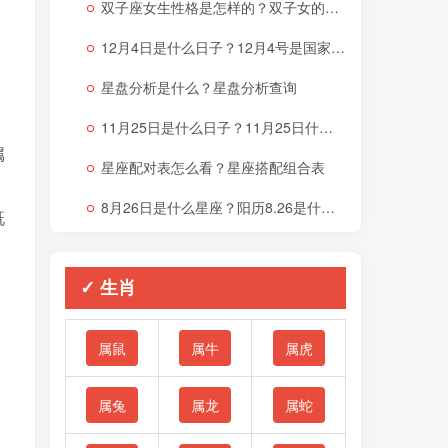
双子座女生性格是怎样的？双子女的性格与脾气
12月4日是什么日子？12月4号是国家宪法日吗？
星盘分析是什么？星盘分析查询
11月25日是什么日子？11月25日什么星座
属
星座配对表怎么看？星座搭配组合表
，
8月26日是什么星座？阳历8.26是什么星座
既
✓ 生肖
属鼠
属牛
属虎
属兔
属龙
属蛇