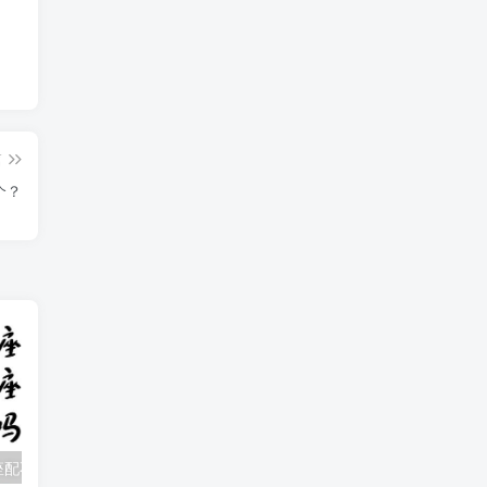
篇
个？
狮子座与处女座配不配？星座契合度大揭秘
狮子座最契合的星座配对
狮子座与天