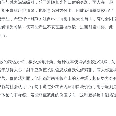
自信与魅力深深吸引，乐于追随其光芒四射的身影。两人在一起
们都不喜欢压抑情绪，也愿意为对方付出，因此感情基础较为牢
与专注，希望伴侣时刻关注自己；而射手座天性自由，有时会因
由解读为冷淡，便可能产生不安甚至控制欲，进而引发冲突。此
衡点。
诚的表达方式，极少拐弯抹角。这种坦率使得误会较少积累，问
善于鼓舞人心；射手座则擅长以哲思或幽默化解紧张。两人都重
优势。价值观方面，他们都崇尚积极向上的人生观，相信努力会
成就与社会认可，倾向于通过外在表现证明自我价值；射手座则
于体验而非标签。若能尊重彼此的价值取向，这种差异反而能拓